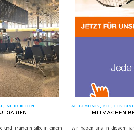
,
,
,
SE
NEUIGKEITEN
ALLGEMEINES
KFL
LEISTUN
BULGARIEN
MITMACHEN BE
 und Trainerin Silke in einem
Wir haben uns in diesem Ja