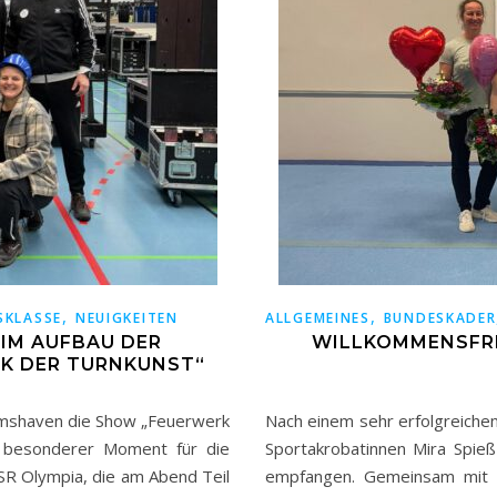
,
,
SKLASSE
NEUIGKEITEN
ALLGEMEINES
BUNDESKADER
IM AUFBAU DER
WILLKOMMENSFRE
K DER TURNKUNST“
elmshaven die Show „Feuerwerk
Nach einem sehr erfolgreiche
n besonderer Moment für die
Sportakrobatinnen Mira Spieß 
SR Olympia, die am Abend Teil
empfangen. Gemeinsam mit ih