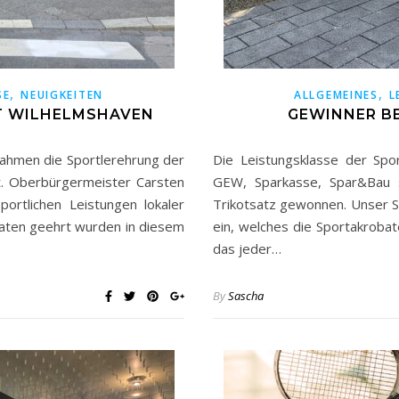
,
,
SE
NEUIGKEITEN
ALLGEMEINES
L
T WILHELMSHAVEN
GEWINNER BE
Rahmen die Sportlerehrung der
Die Leistungsklasse der Spo
t. Oberbürgermeister Carsten
GEW, Sparkasse, Spar&Bau s
ortlichen Leistungen lokaler
Trikotsatz gewonnen. Unser Sp
baten geehrt wurden in diesem
ein, welches die Sportakrobat
das jeder…
By
Sascha