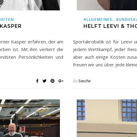
,
KEITEN
ALLGEMEINES
BUNDESK
KASPER
HELFT LEEVI & T
rner Kasper erfahren, der am
Sportakrobatik ist für Leev
ben ist. Mit ihm verliert die
jedem Wettkampf, jeder Rei
endsten Persönlichkeiten und
aber auch einige Kosten z
freuen wir uns über jede klei
By
Sascha