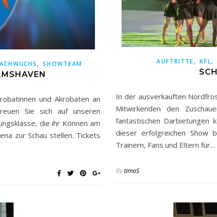
,
AUFTRITTE
KFL
,
ACHWUCHS
SHOWTEAM
SCH
LMSHAVEN
In der ausverkauften Nordfr
robatinnen und Akrobaten an
Mitwirkenden den Zuschaue
Freuen Sie sich auf unseren
fantastischen Darbietungen 
ungsklasse, die ihr Können am
dieser erfolgreichen Show b
na zur Schau stellen. Tickets
Trainern, Fans und Eltern für…
By
timoS