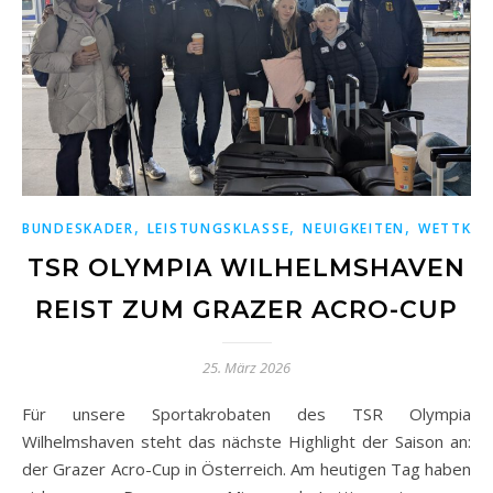
,
,
,
BUNDESKADER
LEISTUNGSKLASSE
NEUIGKEITEN
WETTKÄM
TSR OLYMPIA WILHELMSHAVEN
REIST ZUM GRAZER ACRO-CUP
25. März 2026
Für unsere Sportakrobaten des TSR Olympia
Wilhelmshaven steht das nächste Highlight der Saison an:
der Grazer Acro-Cup in Österreich. Am heutigen Tag haben