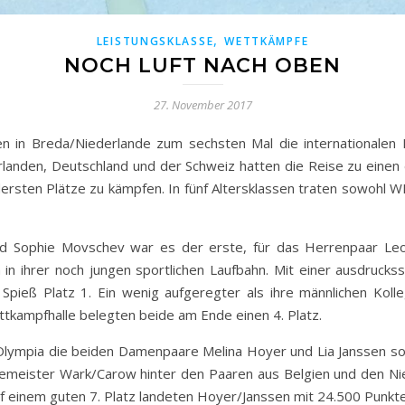
,
LEISTUNGSKLASSE
WETTKÄMPFE
NOCH LUFT NACH OBEN
27. November 2017
in Breda/Niederlande zum sechsten Mal die internationalen 
landen, Deutschland und der Schweiz hatten die Reise zu einen
rsten Plätze zu kämpfen. In fünf Altersklassen traten sowohl WM
nd Sophie Movschev war es der erste, für das Herrenpaar L
h in ihrer noch jungen sportlichen Laufbahn. Mit einer ausdruc
pieß Platz 1. Ein wenig aufgeregter als ihre männlichen Koll
ettkampfhalle belegten beide am Ende einen 4. Platz.
lympia die beiden Damenpaare Melina Hoyer und Lia Janssen sow
emeister Wark/Carow hinter den Paaren aus Belgien und den Ni
 einem guten 7. Platz landeten Hoyer/Janssen mit 24.500 Punkte